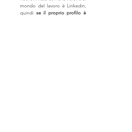
mondo del lavoro è Linkedin, 
quindi 
se il proprio profilo è 
curato e completo
 di tutte le 
informazioni allora può essere 
inserito nella parte di 
anagrafica. 
7. Curriculum vitae lungo e 
informazioni inutili
Quando un’azienda inserisce 
un annuncio di ricerca di 
personale, le risposte possono 
essere 50, 70… 150! Capite 
bene che il recruiter avrà una 
buona mole di lavoro, quindi 
se noi gli semplifichiamo il 