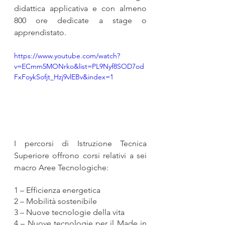
didattica applicativa e con almeno 
800 ore dedicate a stage o 
apprendistato. 
https://www.youtube.com/watch?
v=ECmm5MONrko&list=PL9Nyf8SOD7od
FxFoykSofjt_Hzj9vlEBv&index=1
I percorsi di Istruzione Tecnica 
Superiore offrono corsi relativi a sei 
macro Aree Tecnologiche:
1 – Efficienza energetica
2 – Mobilità sostenibile
3 – Nuove tecnologie della vita
4 – Nuove tecnologie per il Made in 