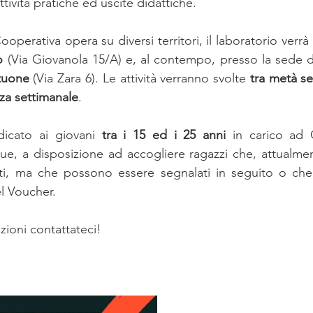
tività pratiche ed uscite didattiche.
ooperativa opera su diversi territori, il laboratorio verrà 
o
 (Via Giovanola 15/A) e, al contempo, presso la sede de
tuone
 (Via Zara 6). Le attività verranno svolte 
tra metà s
a settimanale
. 
dicato ai giovani 
tra i 15 ed i 25 anni 
in carico ad O
, a disposizione ad accogliere ragazzi che, attualmen
ati, ma che possono essere segnalati in seguito o che 
l Voucher.
ioni contattateci! 