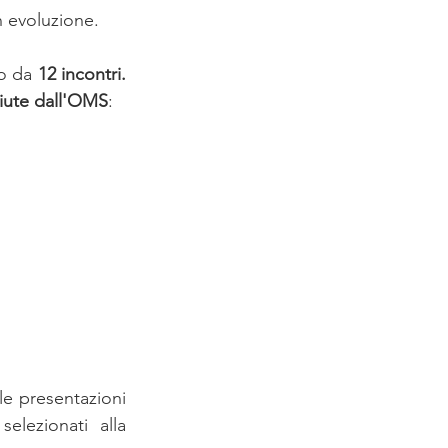
n evoluzione. 
o da 
12 incontri.
iute dall'OMS
: 
le presentazioni 
lezionati alla 