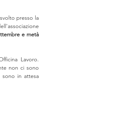
svolto presso la 
ll'associazione 
ettembre e metà 
fficina Lavoro. 
te non ci sono 
sono in attesa 