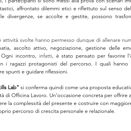
o, i partecipanti si sono messi alla prova con scenari i
stici, affrontato dilemmi etici e riflettuto sul senso del
 divergenze, se accolte e gestite, possono trasforma
e attività svolte hanno permesso dunque di allenare nu
tia, ascolto attivo, negoziazione, gestione delle emoz
. Ogni incontro, 
infatti
, è stato pensato per favorire l’i
n i ragazzi protagonisti del percorso. I quali hanno
e spunti e guidare riflessioni.
ills Lab”
 si conferma quindi come una proposta educativa
vità di Officina Lavoro. Un’occasione concreta per offrire a
ggere la complessità del presente e costruire con maggior
prio percorso di crescita personale e relazionale.