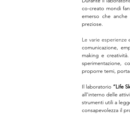
Durante il laboratori
co-creato mondi fanta
emerso che anche le
preziose.
Le varie esperienze 
comunicazione, empa
making e creatività
sperimentazione, co
proporre temi, portar
Il laboratorio 
“Life Sk
all’interno delle atti
strumenti utili a le
consapevolezza il pro