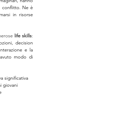
mmaginari, hanno 
 conflitto. Ne è 
rsi in risorse 
merose 
life skills
: 
ioni, decision 
nterazione e la 
 avuto modo di 
 significativa 
i giovani 
e 