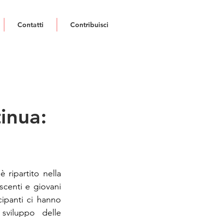
Contatti
Contribuisci
tinua:
è ripartito nella 
centi e giovani 
ipanti ci hanno 
viluppo delle 